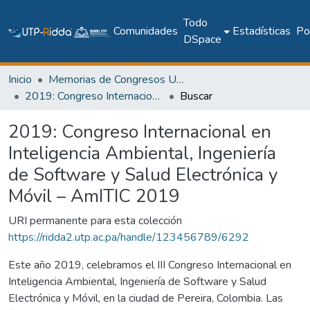
Todo
Comunidades
Estadísticas
Pol
DSpace
Inicio
Memorias de Congresos UTP
2019: Congreso Internacional en Inteligencia Ambiental, Ingeniería de Software y Salud Electrónica y Móvil – AmITIC 2019
Buscar
2019: Congreso Internacional en
Inteligencia Ambiental, Ingeniería
de Software y Salud Electrónica y
Móvil – AmITIC 2019
URI permanente para esta colección
https://ridda2.utp.ac.pa/handle/123456789/6292
Este año 2019, celebramos el III Congreso Internacional en
Inteligencia Ambiental, Ingeniería de Software y Salud
Electrónica y Móvil, en la ciudad de Pereira, Colombia. Las