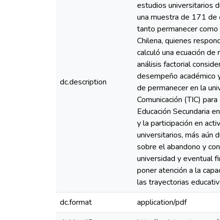
estudios universitarios 
una muestra de 171 de e
tanto permanecer como a
Chilena, quienes respond
calculó una ecuación de r
análisis factorial consid
desempeño académico y a 
dc.description
de permanecer en la univ
Comunicación (TIC) para a
Educación Secundaria en 
y la participación en act
universitarios, más aún 
sobre el abandono y conf
universidad y eventual f
poner atención a la capa
las trayectorias educativ
dc.format
application/pdf