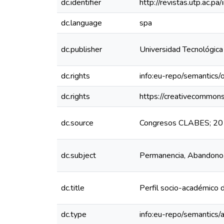
dc.identifier
http://revistas.utp.ac.p
dc.language
spa
dc.publisher
Universidad Tecnológic
dc.rights
info:eu-repo/semantics
dc.rights
https://creativecommons
dc.source
Congresos CLABES; 201
dc.subject
Permanencia, Abandono,
dc.title
Perfil socio-académico 
dc.type
info:eu-repo/semantics/a