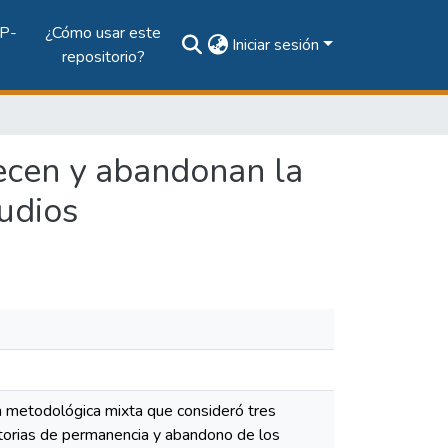
P-
¿Cómo usar este
Iniciar sesión
repositorio?
ecen y abandonan la
udios
n metodológica mixta que consideró tres
ctorias de permanencia y abandono de los