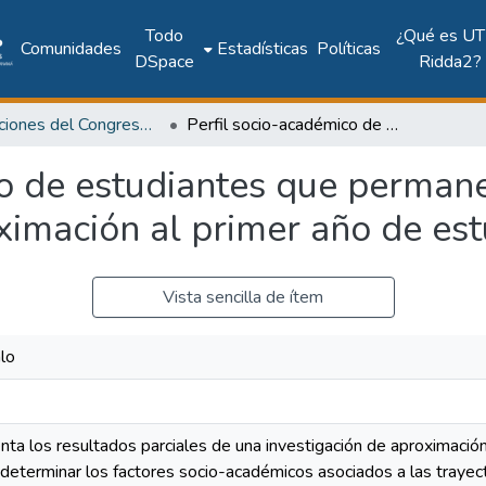
Todo
¿Qué es UT
Comunidades
Estadísticas
Políticas
DSpace
Ridda2?
Publicaciones del Congreso Internacional CLABES
Perfil socio-académico de estudiantes que permanecen y abandonan la universidad: una aproximación al primer año de estudios
co de estudiantes que perman
ximación al primer año de est
Vista sencilla de ítem
lo
nta los resultados parciales de una investigación de aproximació
 determinar los factores socio-académicos asociados a las traye