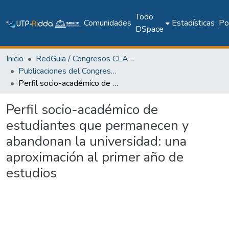
Todo
Comunidades
Estadísticas
Pol
DSpace
Inicio
RedGuia / Congresos CLABES
Publicaciones del Congreso Internacional CLABES
Perfil socio-académico de estudiantes que permanecen y abandonan la universidad: una aproximación al primer año de estudios
Perfil socio-académico de
estudiantes que permanecen y
abandonan la universidad: una
aproximación al primer año de
estudios