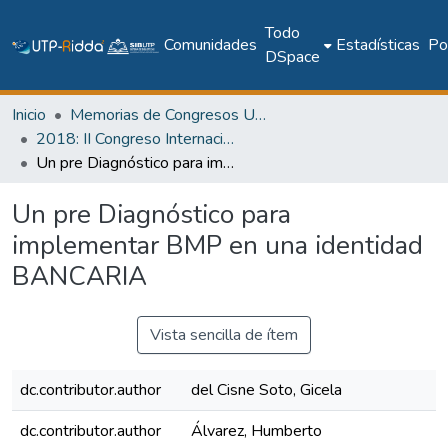
Todo
Comunidades
Estadísticas
Pol
DSpace
Inicio
Memorias de Congresos UTP
2018: II Congreso Internacional en Inteligencia Ambiental, Ingeniería de Software y Salud Electrónica y Móvil – AmITIC 2018
Un pre Diagnóstico para implementar BMP en una identidad BANCARIA
Un pre Diagnóstico para
implementar BMP en una identidad
BANCARIA
Vista sencilla de ítem
dc.contributor.author
del Cisne Soto, Gicela
dc.contributor.author
Álvarez, Humberto