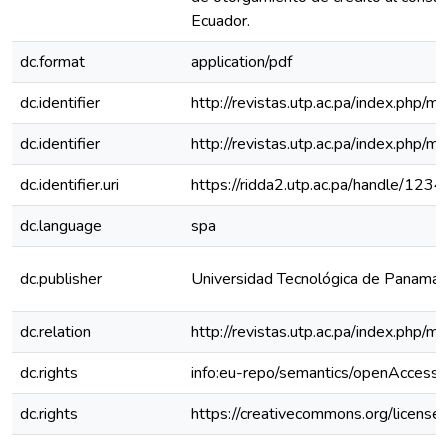
Ecuador.
dc.format
application/pdf
dc.identifier
http://revistas.utp.ac.pa/index.php/
dc.identifier
http://revistas.utp.ac.pa/index.php/
dc.identifier.uri
https://ridda2.utp.ac.pa/handle/1
dc.language
spa
dc.publisher
Universidad Tecnológica de Panamá
dc.relation
http://revistas.utp.ac.pa/index.php
dc.rights
info:eu-repo/semantics/openAccess
dc.rights
https://creativecommons.org/license