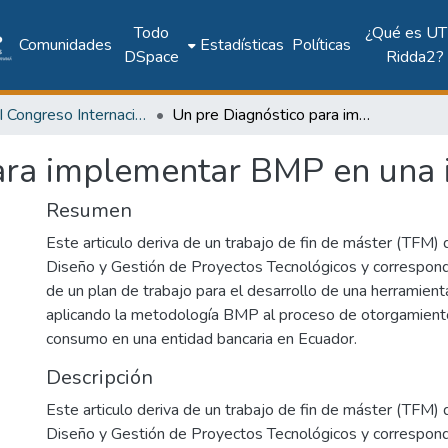
Todo
¿Qué es UT
Comunidades
Estadísticas
Políticas
DSpace
Ridda2?
2018: II Congreso Internacional en Inteligencia Ambiental, Ingeniería de Software y Salud Electrónica y Móvil – AmITIC 2018
Un pre Diagnóstico para implementar BMP en una identidad BANCARIA
para implementar BMP en un
Resumen
Este articulo deriva de un trabajo de fin de máster (TFM)
Diseño y Gestión de Proyectos Tecnológicos y correspond
de un plan de trabajo para el desarrollo de una herramien
aplicando la metodología BMP al proceso de otorgamiento
consumo en una entidad bancaria en Ecuador.
Descripción
Este articulo deriva de un trabajo de fin de máster (TFM)
Diseño y Gestión de Proyectos Tecnológicos y correspond