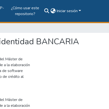
P-
¿Cómo usar este
Iniciar sesión
repositorio?
a identidad BANCARIA
 del Máster de
e a la elaboración
ta de software
 de crédito al
 del Máster de
e a la elaboración