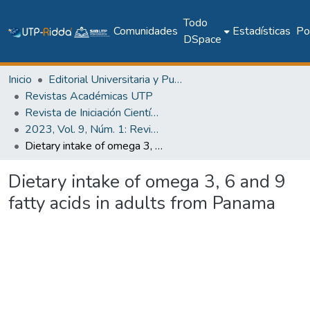
Todo
Comunidades
Estadísticas
Pol
DSpace
Inicio
Editorial Universitaria y Publicaciones Seriadas
Revistas Académicas UTP
Revista de Iniciación Científica
2023, Vol. 9, Núm. 1: Revista de Iniciación Científica
Dietary intake of omega 3, 6 and 9 fatty acids in adults from Panama
Dietary intake of omega 3, 6 and 9
fatty acids in adults from Panama