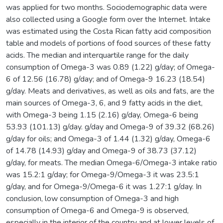
was applied for two months. Sociodemographic data were
also collected using a Google form over the Internet. Intake
was estimated using the Costa Rican fatty acid composition
table and models of portions of food sources of these fatty
acids. The median and interquartile range for the daily
consumption of Omega-3 was 0.89 (1.22) g/day; of Omega-
6 of 12.56 (16.78) g/day; and of Omega-9 16.23 (18.54)
g/day. Meats and derivatives, as well as oils and fats, are the
main sources of Omega-3, 6, and 9 fatty acids in the diet,
with Omega-3 being 1.15 (2.16) g/day, Omega-6 being
53.93 (101.13) g/day. g/day and Omega-9 of 39.32 (68.26)
g/day for oils; and Omega-3 of 1.44 (1.32) g/day, Omega-6
of 14.78 (14.93) g/day and Omega-9 of 38.73 (37.12)
g/day, for meats. The median Omega-6/Omega-3 intake ratio
was 15.2:1 g/day; for Omega-9/Omega-3 it was 23.5:1
g/day, and for Omega-9/Omega-6 it was 1.27:1 g/day. In
conclusion, low consumption of Omega-3 and high
consumption of Omega-6 and Omega-9 is observed,
especially in the interior of the country and at lower levels of