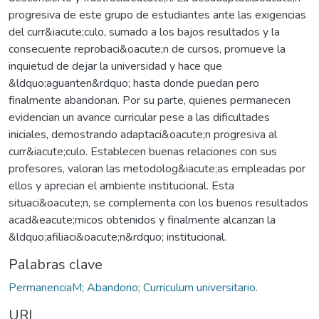
progresiva de este grupo de estudiantes ante las exigencias
del curr&iacute;culo, sumado a los bajos resultados y la
consecuente reprobaci&oacute;n de cursos, promueve la
inquietud de dejar la universidad y hace que
&ldquo;aguanten&rdquo; hasta donde puedan pero
finalmente abandonan. Por su parte, quienes permanecen
evidencian un avance curricular pese a las dificultades
iniciales, demostrando adaptaci&oacute;n progresiva al
curr&iacute;culo. Establecen buenas relaciones con sus
profesores, valoran las metodolog&iacute;as empleadas por
ellos y aprecian el ambiente institucional. Esta
situaci&oacute;n, se complementa con los buenos resultados
acad&eacute;micos obtenidos y finalmente alcanzan la
&ldquo;afiliaci&oacute;n&rdquo; institucional.
Palabras clave
PermanenciaM; Abandono; Curriculum universitario.
URI