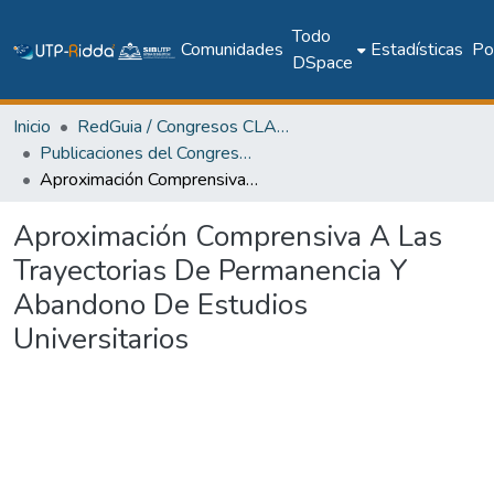
Todo
Comunidades
Estadísticas
Pol
DSpace
Inicio
RedGuia / Congresos CLABES
Publicaciones del Congreso Internacional CLABES
Aproximación Comprensiva A Las Trayectorias De Permanencia Y Abandono De Estudios Universitarios
Aproximación Comprensiva A Las
Trayectorias De Permanencia Y
Abandono De Estudios
Universitarios