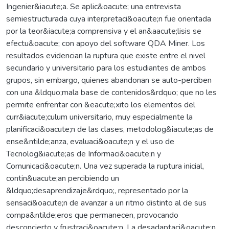
Ingenier&iacute;a. Se aplic&oacute; una entrevista
semiestructurada cuya interpretaci&oacute;n fue orientada
por la teor&iacute;a comprensiva y el an&aacute;lisis se
efectu&oacute; con apoyo del software QDA Miner. Los
resultados evidencian la ruptura que existe entre el nivel
secundario y universitario para los estudiantes de ambos
grupos, sin embargo, quienes abandonan se auto-perciben
con una &ldquo;mala base de contenidos&rdquo; que no les
permite enfrentar con &eacute;xito los elementos del
curr&iacute;culum universitario, muy especialmente la
planificaci&oacute;n de las clases, metodolog&iacute;as de
ense&ntilde;anza, evaluaci&oacute;n y el uso de
Tecnolog&iacute;as de Informaci&oacute;n y
Comunicaci&oacute;n. Una vez superada la ruptura inicial,
contin&uacute;an percibiendo un
&ldquo;desaprendizaje&rdquo;, representado por la
sensaci&oacute;n de avanzar a un ritmo distinto al de sus
compa&ntilde;eros que permanecen, provocando
desconcierto y frustraci&oacute;n. La desadaptaci&oacute;n