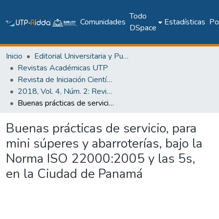
Todo
Comunidades
Estadísticas
Pol
DSpace
Inicio
Editorial Universitaria y Publicaciones Seriadas
Revistas Académicas UTP
Revista de Iniciación Científica
2018, Vol. 4, Núm. 2: Revista de Iniciación Científica
Buenas prácticas de servicio, para mini súperes y abarroterías, bajo la Norma ISO 22000:2005 y las 5s, en la Ciudad de Panamá
Buenas prácticas de servicio, para
mini súperes y abarroterías, bajo la
Norma ISO 22000:2005 y las 5s,
en la Ciudad de Panamá