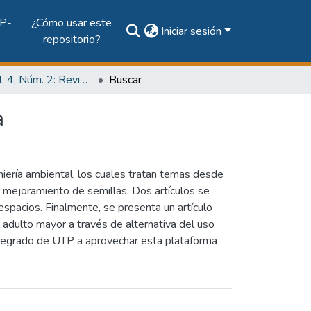
P-
¿Cómo usar este
Iniciar sesión
repositorio?
2018, Vol. 4, Núm. 2: Revista de Iniciación Científica
Buscar
a
niería ambiental, los cuales tratan temas desde
el mejoramiento de semillas. Dos artículos se
espacios. Finalmente, se presenta un artículo
l adulto mayor a través de alternativa del uso
 pregrado de UTP a aprovechar esta plataforma