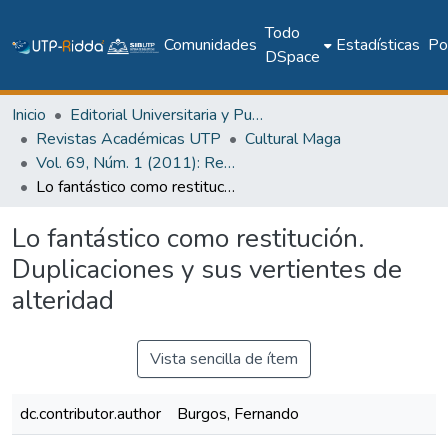
Todo
Comunidades
Estadísticas
Pol
DSpace
Inicio
Editorial Universitaria y Publicaciones Seriadas
Revistas Académicas UTP
Cultural Maga
Vol. 69, Núm. 1 (2011): Revista Maga
Lo fantástico como restitución. Duplicaciones y sus vertientes de alteridad
Lo fantástico como restitución.
Duplicaciones y sus vertientes de
alteridad
Vista sencilla de ítem
dc.contributor.author
Burgos, Fernando