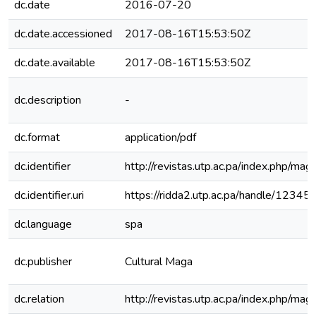
dc.date
2016-07-20
dc.date.accessioned
2017-08-16T15:53:50Z
dc.date.available
2017-08-16T15:53:50Z
dc.description
-
dc.format
application/pdf
dc.identifier
http://revistas.utp.ac.pa/index.php/mag
dc.identifier.uri
https://ridda2.utp.ac.pa/handle/123
dc.language
spa
dc.publisher
Cultural Maga
dc.relation
http://revistas.utp.ac.pa/index.php/ma