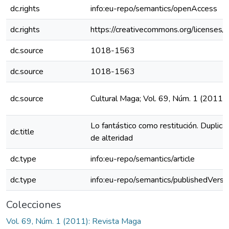
dc.rights
info:eu-repo/semantics/openAccess
dc.rights
https://creativecommons.org/licenses/
dc.source
1018-1563
dc.source
1018-1563
dc.source
Cultural Maga; Vol. 69, Núm. 1 (2011)
Lo fantástico como restitución. Duplica
dc.title
de alteridad
dc.type
info:eu-repo/semantics/article
dc.type
info:eu-repo/semantics/publishedVersi
Colecciones
Vol. 69, Núm. 1 (2011): Revista Maga