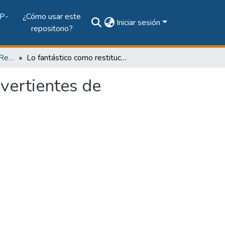
P-
¿Cómo usar este
Iniciar sesión
repositorio?
Vol. 69, Núm. 1 (2011): Revista Maga
Lo fantástico como restitución. Duplicaciones y sus vertientes de alteridad
 vertientes de