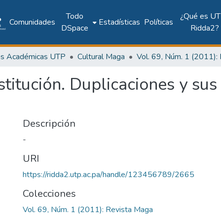
Todo
¿Qué es UT
Comunidades
Estadísticas
Políticas
DSpace
Ridda2?
as Académicas UTP
Cultural Maga
titución. Duplicaciones y sus
Descripción
-
URI
https://ridda2.utp.ac.pa/handle/123456789/2665
Colecciones
Vol. 69, Núm. 1 (2011): Revista Maga