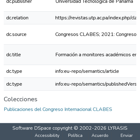
dc.publisher
Universidad Tecnológica de Panamá
dc.relation
https://revistas.utp.ac.pa/index.php/c
dc.source
Congresos CLABES; 2021: Congreso 
dc.title
Formación a monitores académicos en p
dc.type
info:eu-repo/semantics/article
dc.type
info:eu-repo/semantics/publishedVersi
Colecciones
Publicaciones del Congreso Internacional CLABES
Software DSpace
copyright © 2002-2026
LYRASIS
Accessibility
Política
Acuerdo
Enviar