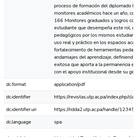
proceso de formación del diplomado ll
monitores académicos hace un año, con
166 Monitores graduados y logros como
estudiante que desempeña este rol, co
pedagógicos por los mismos estudiantes
uso real y práctico en los espacios aca
fortalecimiento de herramientas pedagó
andamiajes del aprendizaje, definiendo
exitosa que aporta a la permanencia es
con el apoyo institucional desde su ges
dc.format
application/pdf
dc.identifier
https://revistas.utp.ac.pa/index.php/cl
dc.identifier.uri
https://ridda2.utp.ac.pa/handle/123
dc.language
spa