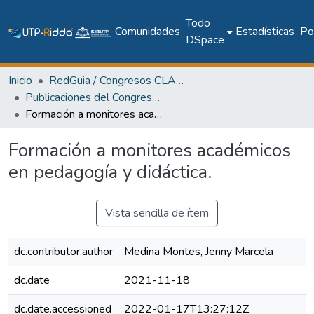
Todo
Comunidades
Estadísticas
Pol
DSpace
Inicio
RedGuia / Congresos CLABES
Publicaciones del Congreso Internacional CLABES
Formación a monitores académicos en pedagogía y didáctica.
Formación a monitores académicos
en pedagogía y didáctica.
Vista sencilla de ítem
dc.contributor.author
Medina Montes, Jenny Marcela
dc.date
2021-11-18
dc.date.accessioned
2022-01-17T13:27:12Z