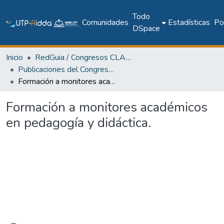
Todo
Comunidades
Estadísticas
Pol
DSpace
Inicio
RedGuia / Congresos CLABES
Publicaciones del Congreso Internacional CLABES
Formación a monitores académicos en pedagogía y didáctica.
Formación a monitores académicos
en pedagogía y didáctica.