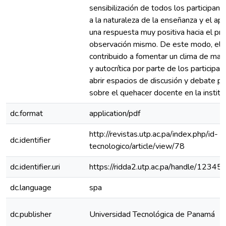
sensibilización de todos los participan
a la naturaleza de la enseñanza y el apr
una respuesta muy positiva hacia el pr
observación mismo. De este modo, el 
contribuido a fomentar un clima de may
y autocrítica por parte de los participan
abrir espacios de discusión y debate p
sobre el quehacer docente en la instituc
dc.format
application/pdf
http://revistas.utp.ac.pa/index.php/id-
dc.identifier
tecnologico/article/view/78
dc.identifier.uri
https://ridda2.utp.ac.pa/handle/123
dc.language
spa
dc.publisher
Universidad Tecnológica de Panamá