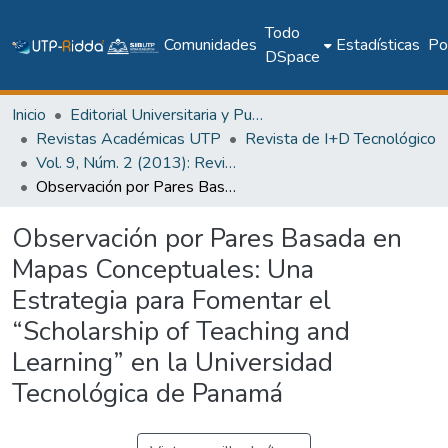
Todo
Comunidades
Estadísticas
Pol
DSpace
Inicio
Editorial Universitaria y Publicaciones Seriadas
Revistas Académicas UTP
Revista de I+D Tecnológico
Vol. 9, Núm. 2 (2013): Revista I+D Tecnológico
Observación por Pares Basada en Mapas Conceptuales: Una Estrategia para Fomentar el “Scholarship of Teaching and Learning” en la Universidad Tecnológica de Panamá
Observación por Pares Basada en
Mapas Conceptuales: Una
Estrategia para Fomentar el
“Scholarship of Teaching and
Learning” en la Universidad
Tecnológica de Panamá