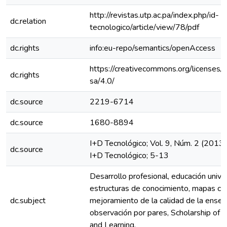
http://revistas.utp.ac.pa/index.php/id-
dc.relation
tecnologico/article/view/78/pdf
dc.rights
info:eu-repo/semantics/openAccess
https://creativecommons.org/licenses/
dc.rights
sa/4.0/
dc.source
2219-6714
dc.source
1680-8894
I+D Tecnológico; Vol. 9, Núm. 2 (2013)
dc.source
I+D Tecnológico; 5-13
Desarrollo profesional, educación univer
estructuras de conocimiento, mapas co
dc.subject
mejoramiento de la calidad de la enseñ
observación por pares, Scholarship of 
and Learning.