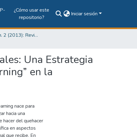
P-
¿Cómo usar este
Iniciar sesión
repositorio?
Vol. 9, Núm. 2 (2013): Revista I+D Tecnológico
les: Una Estrategia
ning” en la
arning nace para
ar hacia una
e hacer del quehacer
tífica en aspectos
nal que recibe. En