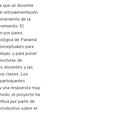
la que un docente
le retroalimentación
joramiento de la
vimiento. El
ón por pares
nológica de Panamá.
conceptuales para
plejas, y para poner
tructuras de
s docentes y las
sus clases. Los
participantes
, y una respuesta muy
modo, el proyecto ha
ítica por parte de
 productivo sobre el