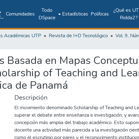
Todo
¿Qué es UT
Comunidades
Estadísticas
Políticas
DSpace
Ridda2?
as Académicas UTP
Revista de I+D Tecnológico
s Basada en Mapas Conceptua
olarship of Teaching and Lear
gica de Panamá
Descripción
El movimiento denominado Scholarship of Teaching and Le
superar el debate entre enseñanza e investigación, y avanz
concepción más amplia del trabajo académico. Esto supon
docente una actividad más parecida a la investigación cien
como el escrutinio por pares y el reconocimiento institucio