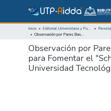
Inicio
Editorial Universitaria y Publicaciones Seriadas
Revist
Observación por Pares Basada en Mapas Conceptuales: Una Estrategia para Fomentar el “Scholarship of Teaching and Learning” en la Universidad Tecnológica de Panamá
Observación por Pare
para Fomentar el “Sch
Universidad Tecnoló