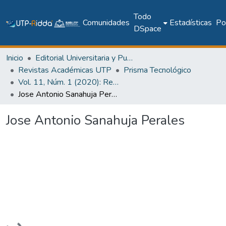
Todo
Comunidades
Estadísticas
Pol
DSpace
Inicio
Editorial Universitaria y Publicaciones Seriadas
Revistas Académicas UTP
Prisma Tecnológico
Vol. 11, Núm. 1 (2020): Revista Prisma Tecnológico
Jose Antonio Sanahuja Perales
Jose Antonio Sanahuja Perales
Cargando...