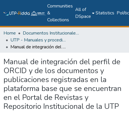
Communities
All of
&
Statistics
Políti
DSpace
Collections
Home
Documentos Institucionales y Memoria Universitaria
UTP - Manuales y procedimientos
Manual de integración del perfil de ORCID y de los documentos y publicaciones registradas en la plataforma base que se encuentran en el Portal de Revistas y Repositorio Institucional de la UTP
Manual de integración del perfil de
ORCID y de los documentos y
publicaciones registradas en la
plataforma base que se encuentran
en el Portal de Revistas y
Repositorio Institucional de la UTP