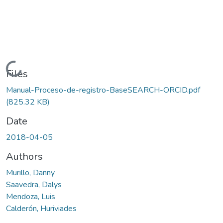
Loading...
Files
Manual-Proceso-de-registro-BaseSEARCH-ORCID.pdf
(825.32 KB)
Date
2018-04-05
Authors
Murillo, Danny
Saavedra, Dalys
Mendoza, Luis
Calderón, Huriviades