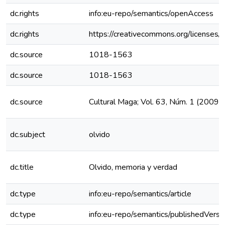
dc.rights
info:eu-repo/semantics/openAccess
dc.rights
https://creativecommons.org/licenses/
dc.source
1018-1563
dc.source
1018-1563
dc.source
Cultural Maga; Vol. 63, Núm. 1 (2009)
dc.subject
olvido
dc.title
Olvido, memoria y verdad
dc.type
info:eu-repo/semantics/article
dc.type
info:eu-repo/semantics/publishedVersi