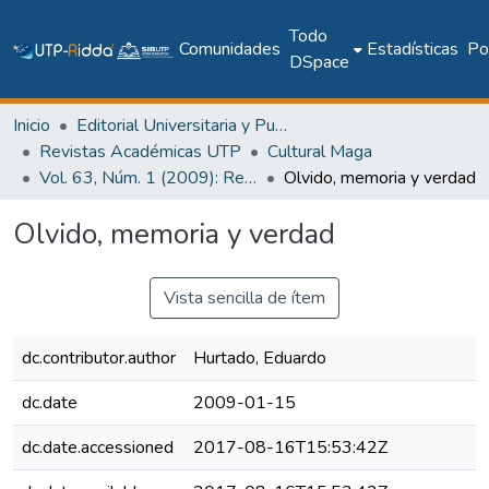
Todo
Comunidades
Estadísticas
Pol
DSpace
Inicio
Editorial Universitaria y Publicaciones Seriadas
Revistas Académicas UTP
Cultural Maga
Vol. 63, Núm. 1 (2009): Revista Maga
Olvido, memoria y verdad
Olvido, memoria y verdad
Vista sencilla de ítem
dc.contributor.author
Hurtado, Eduardo
dc.date
2009-01-15
dc.date.accessioned
2017-08-16T15:53:42Z