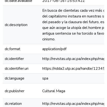
dc.date.available
2017-08-16T15:53:42Z
En busca de clientelas cada vez más dis
del capitalismo instaura en nuestras so
del pasado y la clausura del futuro, ese
dc.description
que aún acoge la utopía del hombre posi
antigua sentencia se ha torcido a favor 
cinismo.
dc.format
application/pdf
dc.identifier
http://revistas.utp.ac.pa/index.php/mag
dc.identifier.uri
https://ridda2.utp.ac.pa/handle/123
dc.language
spa
dc.publisher
Cultural Maga
dc.relation
http://revistas.utp.ac.pa/index.php/ma