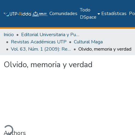
Todo
Comunidades
Estadísticas
Pol
DSpace
Inicio
Editorial Universitaria y Publicaciones Seriadas
Revistas Académicas UTP
Cultural Maga
Vol. 63, Núm. 1 (2009): Revista Maga
Olvido, memoria y verdad
Olvido, memoria y verdad
ando...
Authors