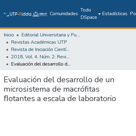
Todo
Comunidades
Estadísticas
Pol
DSpace
Inicio
Editorial Universitaria y Publicaciones Seriadas
Revistas Académicas UTP
Revista de Iniciación Científica
2018, Vol. 4, Núm. 2: Revista de Iniciación Científica
Evaluación del desarrollo de un microsistema de macrófitas ﬂotantes a escala de laboratorio
Evaluación del desarrollo de un
microsistema de macrófitas
ﬂotantes a escala de laboratorio