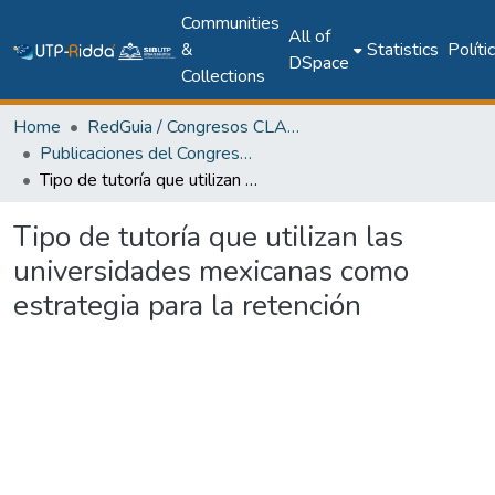
Communities
All of
&
Statistics
Políti
DSpace
Collections
Home
RedGuia / Congresos CLABES
Publicaciones del Congreso Internacional CLABES
Tipo de tutoría que utilizan las universidades mexicanas como estrategia para la retención
Tipo de tutoría que utilizan las
universidades mexicanas como
estrategia para la retención