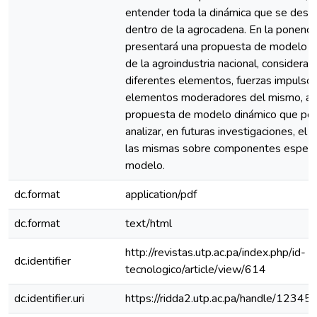
entender toda la dinámica que se desar
dentro de la agrocadena. En la ponenci
presentará una propuesta de modelo i
de la agroindustria nacional, consideran
diferentes elementos, fuerzas impulsor
elementos moderadores del mismo, as
propuesta de modelo dinámico que per
analizar, en futuras investigaciones, el 
las mismas sobre componentes específ
modelo.
dc.format
application/pdf
dc.format
text/html
http://revistas.utp.ac.pa/index.php/id-
dc.identifier
tecnologico/article/view/614
dc.identifier.uri
https://ridda2.utp.ac.pa/handle/123