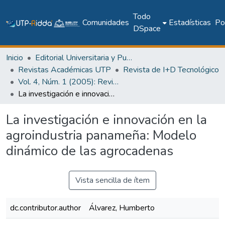
Todo
Comunidades
Estadísticas
Pol
DSpace
Inicio
Editorial Universitaria y Publicaciones Seriadas
Revistas Académicas UTP
Revista de I+D Tecnológico
Vol. 4, Núm. 1 (2005): Revista I+D Tecnológico
La investigación e innovación en la agroindustria panameña: Modelo dinámico de las agrocadenas
La investigación e innovación en la
agroindustria panameña: Modelo
dinámico de las agrocadenas
Vista sencilla de ítem
dc.contributor.author
Álvarez, Humberto