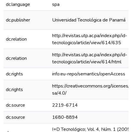
dc.language
spa
dc.publisher
Universidad Tecnológica de Panamá
http://revistas.utp.ac.pa/index.php/id-
dc.relation
tecnologico/article/view/614/635
http://revistas.utp.ac.pa/index.php/id-
dc.relation
tecnologico/article/view/614/html
dc.rights
info:eu-repo/semantics/openAccess
https://creativecommons.org/licenses/
dc.rights
sa/4.0/
dc.source
2219-6714
dc.source
1680-8894
I+D Tecnológico; Vol. 4, Núm. 1 (2005)