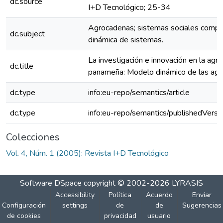
dc.source
I+D Tecnológico; 25-34
Agrocadenas; sistemas sociales compl
dc.subject
dinámica de sistemas.
La investigación e innovación en la agro
dc.title
panameña: Modelo dinámico de las ag
dc.type
info:eu-repo/semantics/article
dc.type
info:eu-repo/semantics/publishedVersi
Colecciones
Vol. 4, Núm. 1 (2005): Revista I+D Tecnológico
Software DSpace
copyright © 2002-2026
LYRASIS
Accessibility
Política
Acuerdo
Enviar
Configuración
settings
de
de
Sugerencias
de cookies
privacidad
usuario