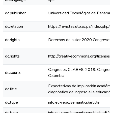
dc.publisher
Universidad Tecnológica de Panamá
dc.relation
https://revistas.utp.ac.pa/index.php
dc.rights
Derechos de autor 2020 Congreso
dc.rights
http://creativecommons.org/licenses
Congresos CLABES; 2019: Congreso
dc.source
Colombia
Expectativas de implicación académica
dc.title
diagnóstico de ingreso a la educación
dc.type
info:eu-repo/semantics/article
dc.type
info:eu-repo/semantics/publishedVer