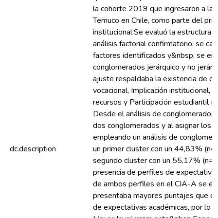
la cohorte 2019 que ingresaron a la 
Temuco en Chile, como parte del pro
institucional.Se evaluó la estructura 
análisis factorial confirmatorio; se cal
factores identificados y&nbsp; se em
conglomerados jerárquico y no jerárq
ajuste respaldaba la existencia de cin
vocacional, Implicación institucional, I
recursos y Participación estudiantil (a
Desde el análisis de conglomerados je
dos conglomerados y al asignar los pa
empleando un análisis de conglomera
dc.description
un primer cluster con un 44,83% (n=
segundo cluster con un 55,17% (n=1
presencia de perfiles de expectativa
de ambos perfiles en el CIA-A se enc
presentaba mayores puntajes que el p
de expectativas académicas, por lo q