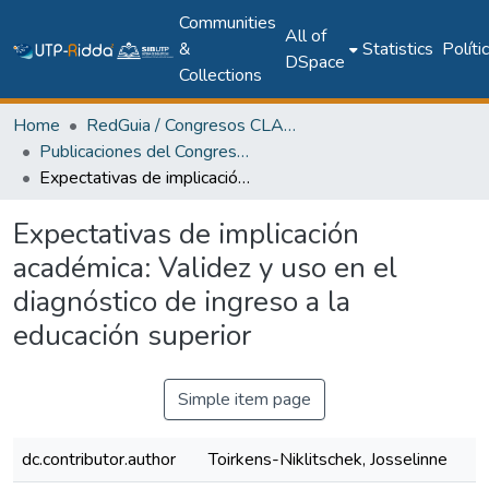
Communities
All of
&
Statistics
Políti
DSpace
Collections
Home
RedGuia / Congresos CLABES
Publicaciones del Congreso Internacional CLABES
Expectativas de implicación académica: Validez y uso en el diagnóstico de ingreso a la educación superior
Expectativas de implicación
académica: Validez y uso en el
diagnóstico de ingreso a la
educación superior
Simple item page
dc.contributor.author
Toirkens-Niklitschek, Josselinne