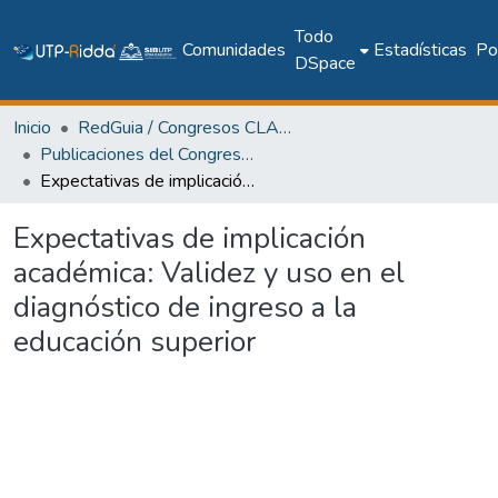
Todo
Comunidades
Estadísticas
Pol
DSpace
Inicio
RedGuia / Congresos CLABES
Publicaciones del Congreso Internacional CLABES
Expectativas de implicación académica: Validez y uso en el diagnóstico de ingreso a la educación superior
Expectativas de implicación
académica: Validez y uso en el
diagnóstico de ingreso a la
educación superior