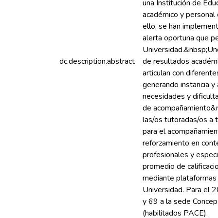
una Institución de Edu
académico y personal 
ello, se han implemen
alerta oportuna que pe
Universidad.&nbsp;Uno
dc.description.abstract
de resultados académi
articulan con diferent
generando instancia y
necesidades y dificult
de acompañamiento&nbsp
las/os tutoradas/os a 
para el acompañamient
reforzamiento en cont
profesionales y especi
promedio de calificaci
mediante plataformas e
Universidad. Para el 
y 69 a la sede Concepc
(habilitados PACE).