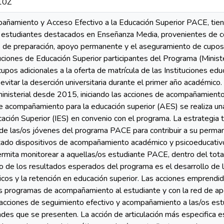
10Z
ñamiento y Acceso Efectivo a la Educación Superior PACE, tiene 
 estudiantes destacados en Enseñanza Media, provenientes de c
s de preparación, apoyo permanente y el aseguramiento de cupos a
tuciones de Educación Superior participantes del Programa (Minis
upos adicionales a la oferta de matrícula de las Instituciones ed
itar la deserción universitaria durante el primer año académico.
va ministerial desde 2015, iniciando las acciones de acompañamiento
e acompañamiento para la educación superior (AES) se realiza una
cación Superior (IES) en convenio con el programa. La estrategia t
de las/os jóvenes del programa PACE para contribuir a su permane
tado dispositivos de acompañamiento académico y psicoeducativo
rmita monitorear a aquellas/os estudiante PACE, dentro del total
 de los resultados esperados del programa es el desarrollo de la
cos y la retención en educación superior. Las acciones empren
es programas de acompañamiento al estudiante y con la red de apoy
 acciones de seguimiento efectivo y acompañamiento a las/os est
ades que se presenten. La acción de articulación más especifica 