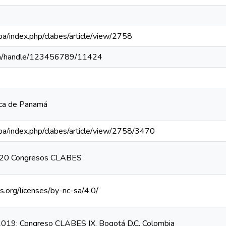
c.pa/index.php/clabes/article/view/2758
c.pa/handle/123456789/11424
ica de Panamá
c.pa/index.php/clabes/article/view/2758/3470
020 Congresos CLABES
s.org/licenses/by-nc-sa/4.0/
019: Congreso CLABES IX, Bogotá D.C. Colombia