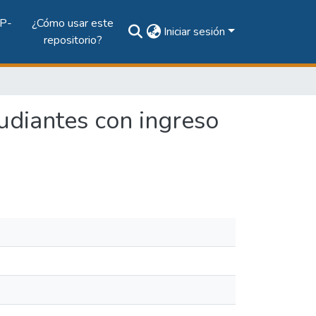
P-
¿Cómo usar este
Iniciar sesión
repositorio?
udiantes con ingreso