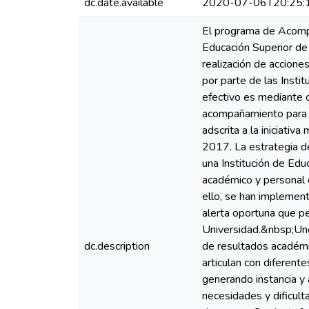
dc.date.available
2020-07-06T20:25:
El programa de Acompa
Educación Superior de
realización de accione
por parte de las Insti
efectivo es mediante c
acompañamiento para ev
adscrita a la iniciati
2017. La estrategia d
una Institución de Edu
académico y personal 
ello, se han implemen
alerta oportuna que pe
Universidad.&nbsp;Uno
dc.description
de resultados académi
articulan con diferent
generando instancia y
necesidades y dificult