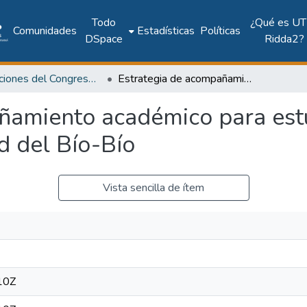
Todo
¿Qué es UT
Comunidades
Estadísticas
Políticas
DSpace
Ridda2?
Publicaciones del Congreso Internacional CLABES
Estrategia de acompañamiento académico para estudiantes con ingreso pace de la Universidad del Bío-Bío
ñamiento académico para est
d del Bío-Bío
Vista sencilla de ítem
10Z