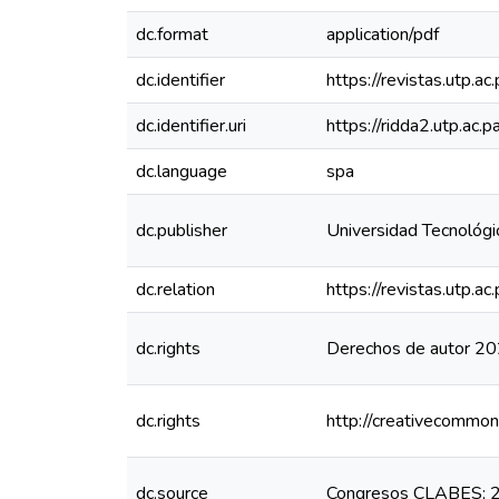
dc.format
application/pdf
dc.identifier
https://revistas.utp.a
dc.identifier.uri
https://ridda2.utp.a
dc.language
spa
dc.publisher
Universidad Tecnológ
dc.relation
https://revistas.utp.a
dc.rights
Derechos de autor 2
dc.rights
http://creativecommon
dc.source
Congresos CLABES; 2