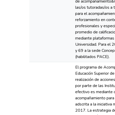
de acompañamiento&nbsp
las/os tutoradas/os a 
para el acompañamient
reforzamiento en cont
profesionales y especi
promedio de calificaci
mediante plataformas e
Universidad. Para el 
y 69 a la sede Concepc
(habilitados PACE).
El programa de Acompa
Educación Superior de
realización de accione
por parte de las Insti
efectivo es mediante c
acompañamiento para ev
adscrita a la iniciati
2017. La estrategia d