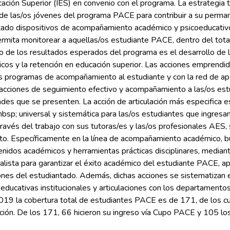
cación Superior (IES) en convenio con el programa. La estrategia t
de las/os jóvenes del programa PACE para contribuir a su permane
tado dispositivos de acompañamiento académico y psicoeducativo
rmita monitorear a aquellas/os estudiante PACE, dentro del total
 de los resultados esperados del programa es el desarrollo de la
cos y la retención en educación superior. Las acciones empren
es programas de acompañamiento al estudiante y con la red de apoy
 acciones de seguimiento efectivo y acompañamiento a las/os est
ades que se presenten. La acción de articulación más especifica 
; universal y sistemática para las/os estudiantes que ingresan 
través del trabajo con sus tutoras/es y las/os profesionales AES,
o. Específicamente en la línea de acompañamiento académico, b
enidos académicos y herramientas prácticas disciplinares, median
alista para garantizar el éxito académico del estudiante PACE, ap
ones del estudiantado. Además, dichas acciones se sistematizan e
ducativas institucionales y articulaciones con los departamentos
2019 la cobertura total de estudiantes PACE es de 171, de los c
ión. De los 171, 66 hicieron su ingreso vía Cupo PACE y 105 los