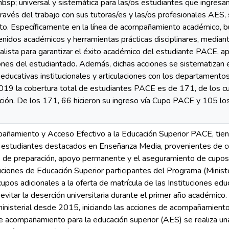
; universal y sistemática para las/os estudiantes que ingresan 
través del trabajo con sus tutoras/es y las/os profesionales AES,
o. Específicamente en la línea de acompañamiento académico, b
enidos académicos y herramientas prácticas disciplinares, median
alista para garantizar el éxito académico del estudiante PACE, ap
ones del estudiantado. Además, dichas acciones se sistematizan e
ducativas institucionales y articulaciones con los departamentos
2019 la cobertura total de estudiantes PACE es de 171, de los c
ión. De los 171, 66 hicieron su ingreso vía Cupo PACE y 105 los
ñamiento y Acceso Efectivo a la Educación Superior PACE, tiene 
 estudiantes destacados en Enseñanza Media, provenientes de c
s de preparación, apoyo permanente y el aseguramiento de cupos a
tuciones de Educación Superior participantes del Programa (Minis
upos adicionales a la oferta de matrícula de las Instituciones ed
itar la deserción universitaria durante el primer año académico.
va ministerial desde 2015, iniciando las acciones de acompañamiento
e acompañamiento para la educación superior (AES) se realiza una