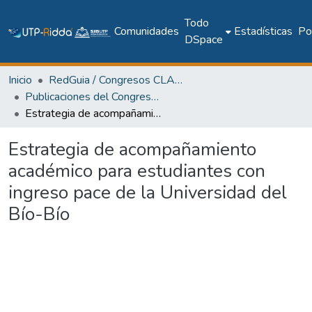
Todo
Comunidades
Estadísticas
Pol
DSpace
Inicio
RedGuia / Congresos CLABES
Publicaciones del Congreso Internacional CLABES
Estrategia de acompañamiento académico para estudiantes con ingreso pace de la Universidad del Bío-Bío
Estrategia de acompañamiento
académico para estudiantes con
ingreso pace de la Universidad del
Bío-Bío