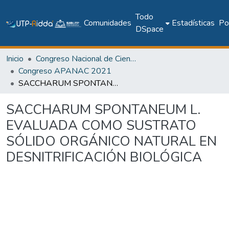
Todo
Comunidades
Estadísticas
Pol
DSpace
Inicio
Congreso Nacional de Ciencia y Tecnología – APANAC
Congreso APANAC 2021
SACCHARUM SPONTANEUM L. EVALUADA COMO SUSTRATO SÓLIDO ORGÁNICO NATURAL EN DESNITRIFICACIÓN BIOLÓGICA
SACCHARUM SPONTANEUM L.
EVALUADA COMO SUSTRATO
SÓLIDO ORGÁNICO NATURAL EN
DESNITRIFICACIÓN BIOLÓGICA