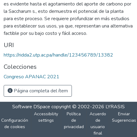
es evidente hasta el agotamiento del aporte de carbono por
la Saccharum s., esto demuestra el potencial de la planta
para este proceso. Se requiere profundizar en más estudios
para establecer sus usos, ya que, representan una alternativa
factible por su bajo costo y fácil acceso.
URI
https://ridda2.utp.ac.pa/handle/123456789/13382
Colecciones
Congreso APANAC 2021
Página completa del ítem
Software DSpace
copyright © 2002-2026
LYRASIS
Accessibility
Política
Acuerdo
Enviar
Configuración
settings
de
de
Sugerencias
de cookies
privacidad
usuario
final