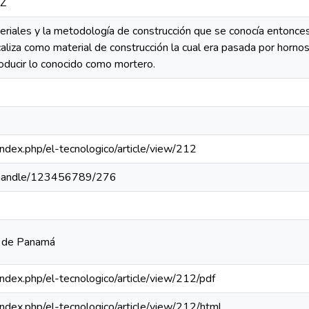
0Z
teriales y la metodología de construcción que se conocía entonce
 caliza como material de construcción la cual era pasada por horno
oducir lo conocido como mortero.
a/index.php/el-tecnologico/article/view/212
pa/handle/123456789/276
a de Panamá
a/index.php/el-tecnologico/article/view/212/pdf
a/index.php/el-tecnologico/article/view/212/html