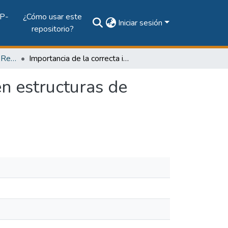
P-
¿Cómo usar este
Iniciar sesión
repositorio?
Vol. 18, Núm. 1 (2010): Revista EL TECNOLÓGICO
Importancia de la correcta identificación de daños en estructuras de concreto
en estructuras de