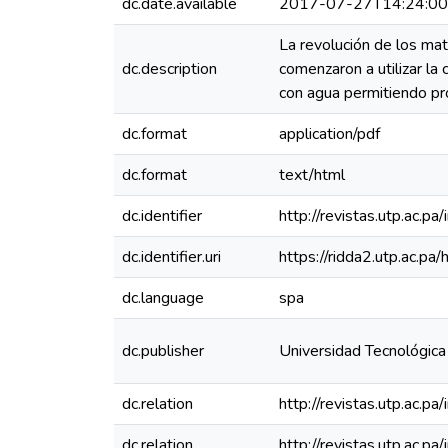
dc.date.available
2017-07-27T14:24:0
La revolución de los ma
dc.description
comenzaron a utilizar la
con agua permitiendo pr
dc.format
application/pdf
dc.format
text/html
dc.identifier
http://revistas.utp.ac.p
dc.identifier.uri
https://ridda2.utp.ac.
dc.language
spa
dc.publisher
Universidad Tecnológic
dc.relation
http://revistas.utp.ac.p
dc.relation
http://revistas.utp.ac.p