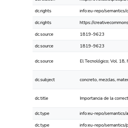
dc.rights
info:eu-repo/semantics
dc.rights
https://creativecommons
dc.source
1819-9623
dc.source
1819-9623
dc.source
El Tecnológico; Vol. 1
dc.subject
concreto, mezclas, mater
dc.title
Importancia de la correc
dc.type
info:eu-repo/semantics/a
dc.type
info:eu-repo/semantics/