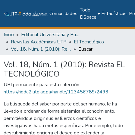
Todo
Comunidades
Estadísticas
Pol
DSpace
Inicio
Editorial Universitaria y Publicaciones Seriadas
Revistas Académicas UTP
El Tecnológico
Vol. 18, Núm. 1 (2010): Revista EL TECNOLÓGICO
Buscar
Vol. 18, Núm. 1 (2010): Revista EL
TECNOLÓGICO
URI permanente para esta colección
https://ridda2.utp.ac.pa/handle/123456789/2493
La búsqueda del saber por parte del ser humano, le ha
llevado a ordenar de forma sistémica el conocimiento,
permitiéndole dirigir sus esfuerzos científicos e
investigativos hacia metas específicas. Por ejemplo, todo
descu­brimiento encierra el deseo de extender la