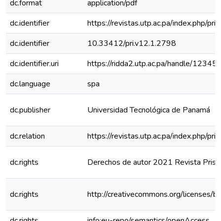
dc.format
application/pdf
dc.identifier
https://revistas.utp.ac.pa/index.php/pr
dc.identifier
10.33412/pri.v12.1.2798
dc.identifier.uri
https://ridda2.utp.ac.pa/handle/123
dc.language
spa
dc.publisher
Universidad Tecnológica de Panamá
dc.relation
https://revistas.utp.ac.pa/index.php/p
dc.rights
Derechos de autor 2021 Revista Prism
dc.rights
http://creativecommons.org/licenses/b
dc.rights
info:eu-repo/semantics/openAccess