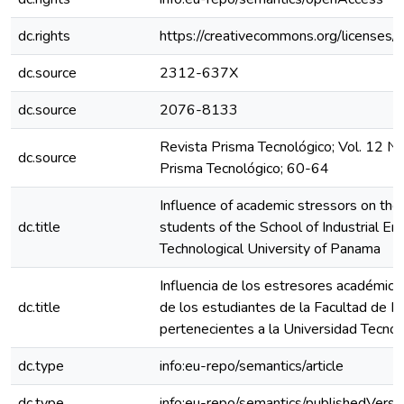
dc.rights
https://creativecommons.org/licenses/
dc.source
2312-637X
dc.source
2076-8133
Revista Prisma Tecnológico; Vol. 12 N
dc.source
Prisma Tecnológico; 60-64
Influence of academic stressors on the 
dc.title
students of the School of Industrial En
Technological University of Panama
Influencia de los estresores académico
dc.title
de los estudiantes de la Facultad de Ing
pertenecientes a la Universidad Tecno
dc.type
info:eu-repo/semantics/article
dc.type
info:eu-repo/semantics/publishedVersi