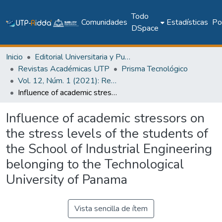
Todo
Comunidades
Estadísticas
Pol
DSpace
Inicio
Editorial Universitaria y Publicaciones Seriadas
Revistas Académicas UTP
Prisma Tecnológico
Vol. 12, Núm. 1 (2021): Revista Prisma Tecnológico
Influence of academic stressors on the stress levels of the students of the School of Industrial Engineering belonging to the Technological University of Panama
Influence of academic stressors on
the stress levels of the students of
the School of Industrial Engineering
belonging to the Technological
University of Panama
Vista sencilla de ítem