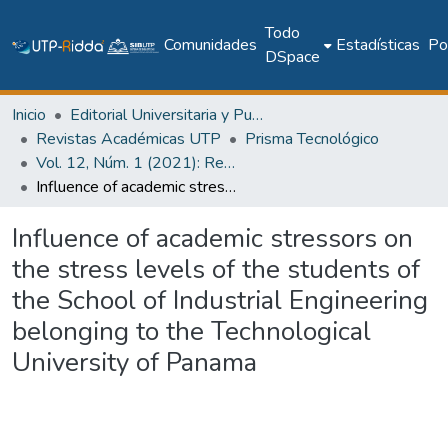
Todo
Comunidades
Estadísticas
Pol
DSpace
Inicio
Editorial Universitaria y Publicaciones Seriadas
Revistas Académicas UTP
Prisma Tecnológico
Vol. 12, Núm. 1 (2021): Revista Prisma Tecnológico
Influence of academic stressors on the stress levels of the students of the School of Industrial Engineering belonging to the Technological University of Panama
Influence of academic stressors on
the stress levels of the students of
the School of Industrial Engineering
belonging to the Technological
University of Panama