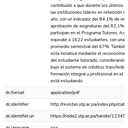
contribuido a que durante los últimos 
las instituciones líderes en retención 
año, con un indicador del 84,1% de ret
aprobación de asignaturas del 82,1% p
participan en el Programa Tutores. Act
equivale a 1622 estudiantes, con una t
promedio semestral del 67%. También s
esta iniciativa mediante el reconocimie
del estudiante tutorado, considerando 
bajo el sistema de créditos transferible
formación integral y profesional en el á
está estudiando.
dc.format
application/pdf
dc.identifier
http://revistas.utp.ac.pa/index.php/cla
dc.identifier.uri
https://ridda2.utp.ac.pa/handle/123
dc.language
spa