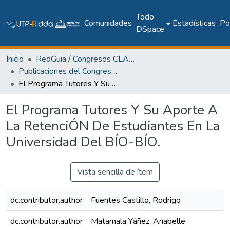
Todo
Comunidades
Estadísticas
Pol
DSpace
Inicio
RedGuia / Congresos CLABES
Publicaciones del Congreso Internacional CLABES
El Programa Tutores Y Su Aporte A La RetenciÓN De Estudiantes En La Universidad Del BÍO-BÍO.
El Programa Tutores Y Su Aporte A
La RetenciÓN De Estudiantes En La
Universidad Del BÍO-BÍO.
Vista sencilla de ítem
dc.contributor.author
Fuentes Castillo, Rodrigo
dc.contributor.author
Matamala Yáñez, Anabelle