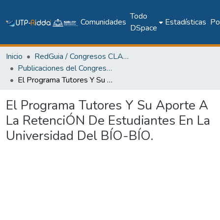
Todo
Comunidades
Estadísticas
Pol
DSpace
Inicio
RedGuia / Congresos CLABES
Publicaciones del Congreso Internacional CLABES
El Programa Tutores Y Su Aporte A La RetenciÓN De Estudiantes En La Universidad Del BÍO-BÍO.
El Programa Tutores Y Su Aporte A
La RetenciÓN De Estudiantes En La
Universidad Del BÍO-BÍO.