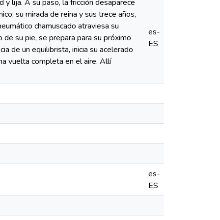
y lija. A su paso, la fricción desaparece
ico; su mirada de reina y sus trece años,
n neumático chamuscado atraviesa su
es-
o de su pie, se prepara para su próximo
ES
ia de un equilibrista, inicia su acelerado
a vuelta completa en el aire. Allí
es-
ES