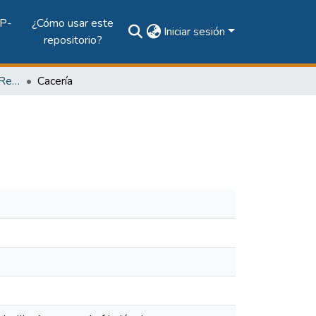
P-
¿Cómo usar este
Iniciar sesión
repositorio?
Vol. 64, Núm. 1 (2009): Revista Maga
Cacería