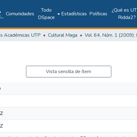
Todo
¿Qué es UT
Comunidades
Estadísticas
Políticas
DSpace
Ridda2?
as Académicas UTP
Cultural Maga
Vista sencilla de ítem
e
5Z
5Z