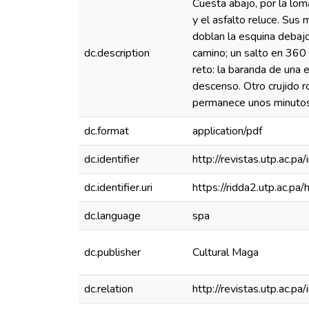
Cuesta abajo, por la lom
y el asfalto reluce. Sus
doblan la esquina debaj
dc.description
camino; un salto en 360 
reto: la baranda de una e
descenso. Otro crujido r
permanece unos minutos,
dc.format
application/pdf
dc.identifier
http://revistas.utp.ac.p
dc.identifier.uri
https://ridda2.utp.ac.
dc.language
spa
dc.publisher
Cultural Maga
dc.relation
http://revistas.utp.ac.p