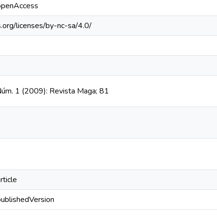
/openAccess
.org/licenses/by-nc-sa/4.0/
 Núm. 1 (2009): Revista Maga; 81
rticle
publishedVersion