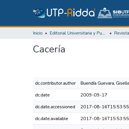
Inicio
Editorial Universitaria y Publicaciones Seriadas
Revist
Cacería
dc.contributor.author
Buendía Guevara, Gisell
dc.date
2009-09-17
dc.date.accessioned
2017-08-16T15:53:5
dc.date.available
2017-08-16T15:53:5