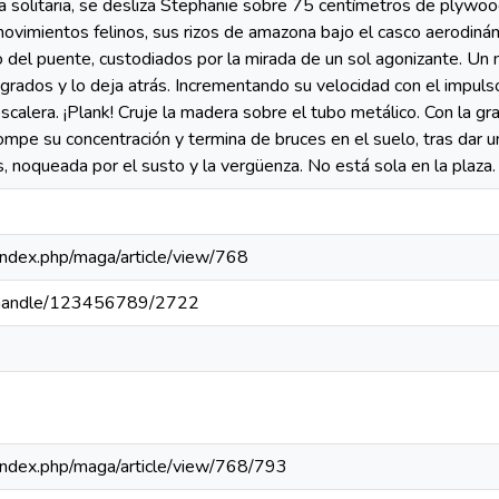
a solitaria, se desliza Stephanie sobre 75 centímetros de plywood 
 movimientos felinos, sus rizos de amazona bajo el casco aerodinám
o del puente, custodiados por la mirada de un sol agonizante. U
grados y lo deja atrás. Incrementando su velocidad con el impuls
scalera. ¡Plank! Cruje la madera sobre el tubo metálico. Con la grac
ompe su concentración y termina de bruces en el suelo, tras dar un
 noqueada por el susto y la vergüenza. No está sola en la plaza.
a/index.php/maga/article/view/768
pa/handle/123456789/2722
a/index.php/maga/article/view/768/793