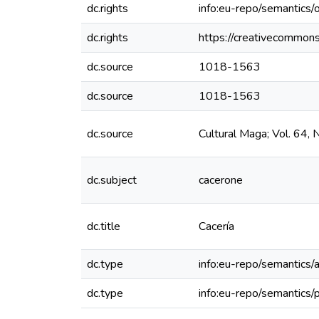
dc.rights
info:eu-repo/semantics
dc.rights
https://creativecommons
dc.source
1018-1563
dc.source
1018-1563
dc.source
Cultural Maga; Vol. 64,
dc.subject
cacerone
dc.title
Cacería
dc.type
info:eu-repo/semantics/a
dc.type
info:eu-repo/semantics/