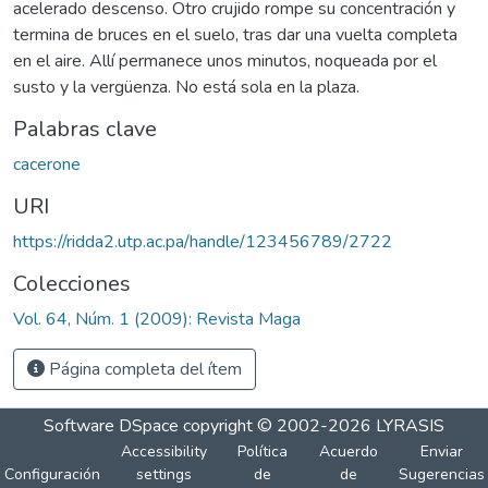
acelerado descenso. Otro crujido rompe su concentración y
termina de bruces en el suelo, tras dar una vuelta completa
en el aire. Allí permanece unos minutos, noqueada por el
susto y la vergüenza. No está sola en la plaza.
Palabras clave
cacerone
URI
https://ridda2.utp.ac.pa/handle/123456789/2722
Colecciones
Vol. 64, Núm. 1 (2009): Revista Maga
Página completa del ítem
Software DSpace
copyright © 2002-2026
LYRASIS
Accessibility
Política
Acuerdo
Enviar
Configuración
settings
de
de
Sugerencias