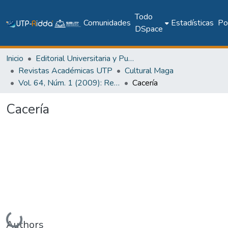
Todo
Comunidades
Estadísticas
Pol
DSpace
Inicio
Editorial Universitaria y Publicaciones Seriadas
Revistas Académicas UTP
Cultural Maga
Vol. 64, Núm. 1 (2009): Revista Maga
Cacería
Cacería
Cargando...
Authors