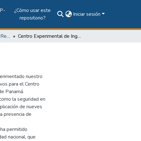
P-
¿Cómo usar este
Iniciar sesión
repositorio?
Vol. 17, Núm. 1 (2009): Revista EL TECNOLÓGICO
Centro Experimental de Ingeniería
xperimentado nuestro
ivos para el Centro
 de Panamá.
s como la seguridad en
 aplicación de nueves
la presencia de
 ha permitido
dad nacional, que