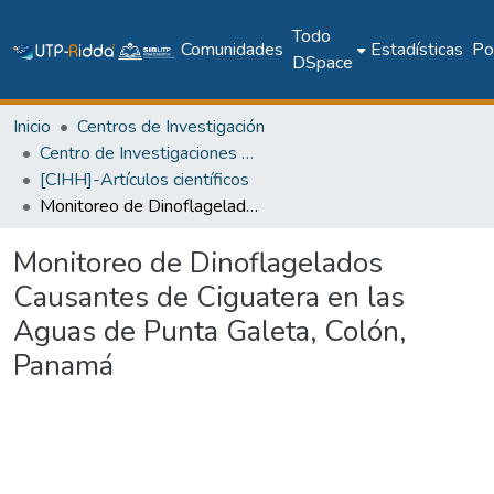
Todo
Comunidades
Estadísticas
Pol
DSpace
Inicio
Centros de Investigación
Centro de Investigaciones Hidráulicas e Hidrotécnicas
[CIHH]-Artículos científicos
Monitoreo de Dinoflagelados Causantes de Ciguatera en las Aguas de Punta Galeta, Colón, Panamá
Monitoreo de Dinoflagelados
Causantes de Ciguatera en las
Aguas de Punta Galeta, Colón,
Panamá