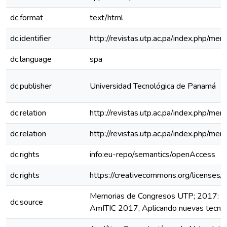
dc.format
text/html
dc.identifier
http://revistas.utp.ac.pa/index.php/me
dc.language
spa
dc.publisher
Universidad Tecnológica de Panamá
dc.relation
http://revistas.utp.ac.pa/index.php/m
dc.relation
http://revistas.utp.ac.pa/index.php/me
dc.rights
info:eu-repo/semantics/openAccess
dc.rights
https://creativecommons.org/licenses/
Memorias de Congresos UTP; 2017: 4t
dc.source
AmITIC 2017, Aplicando nuevas tecno