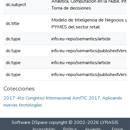
Analítica, Computación en la Nube, Inte
dc.subject
Toma de decisiones
Modelo de Inteligencia de Negocios y A
dc.title
PYMES del sector retail
dc.type
info:eu-repo/semantics/article
dc.type
info:eu-repo/semantics/publishedVersi
dc.type
info:eu-repo/semantics/article
dc.type
info:eu-repo/semantics/publishedVersi
Colecciones
2017: 4to Congreso Internacional AmITIC 2017, Aplicando
nuevas tecnologías
Software DSpace
copyright © 2002-2026
LYRASIS
Accessibility
Política
Acuerdo
Enviar