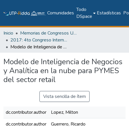
Todo
Comunidades
Estadísticas
Pol
DSpace
Inicio
Memorias de Congresos UTP
2017: 4to Congreso Internacional AmITIC 2017, Aplicando nuevas tecnologías
Modelo de Inteligencia de Negocios y Analítica en la nube para PYMES del sector retail
Modelo de Inteligencia de Negocios
y Analítica en la nube para PYMES
del sector retail
Vista sencilla de ítem
dc.contributor.author
Lopez, Milton
dc.contributor.author
Guerrero, Ricardo