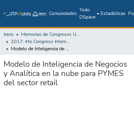
Todo
Comunidades
Estadísticas
Pol
DSpace
Inicio
Memorias de Congresos UTP
2017: 4to Congreso Internacional AmITIC 2017, Aplicando nuevas tecnologías
Modelo de Inteligencia de Negocios y Analítica en la nube para PYMES del sector retail
Modelo de Inteligencia de Negocios
y Analítica en la nube para PYMES
del sector retail