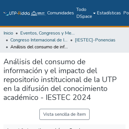
Todo
Comunidades
Estadísticas
Pol
DSpace
Inicio
Eventos, Congresos y Memorias Académicas
Congreso Internacional de Ingeniería, Ciencias y Tecnología
[IESTEC]-Ponencias
Análisis del consumo de información y el impacto del repositorio institucional de la UTP en la difusión del conocimiento académico - IESTEC 2024
Análisis del consumo de
información y el impacto del
repositorio institucional de la UTP
en la difusión del conocimiento
académico - IESTEC 2024
Vista sencilla de ítem