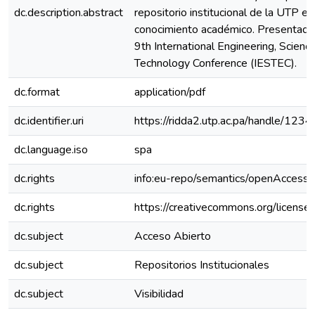
dc.description.abstract
repositorio institucional de la UTP en 
conocimiento académico. Presentado
9th International Engineering, Scienc
Technology Conference (IESTEC).
dc.format
application/pdf
dc.identifier.uri
https://ridda2.utp.ac.pa/handle/1
dc.language.iso
spa
dc.rights
info:eu-repo/semantics/openAccess
dc.rights
https://creativecommons.org/license
dc.subject
Acceso Abierto
dc.subject
Repositorios Institucionales
dc.subject
Visibilidad