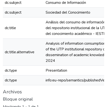
dc.subject
Consumo de Información
dc.subject
Sociedad del Conocimiento
Análisis del consumo de información 
dc.title
del repositorio institucional de la UTP
del conocimiento académico - IEST
Analysis of information consumption 
of the UTP institutional repository on
dc.title.alternative
dissemination of academic knowledg
2024
dc.type
Presentation
dc.type
info:eu-repo/semantics/publishedVer
Archivos
Bloque original
Mostrando
1 - 1 de 1