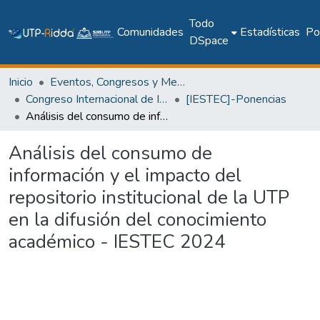
Todo
Comunidades
Estadísticas
Pol
DSpace
Inicio
Eventos, Congresos y Memorias Académicas
Congreso Internacional de Ingeniería, Ciencias y Tecnología
[IESTEC]-Ponencias
Análisis del consumo de información y el impacto del repositorio institucional de la UTP en la difusión del conocimiento académico - IESTEC 2024
Análisis del consumo de
información y el impacto del
repositorio institucional de la UTP
en la difusión del conocimiento
académico - IESTEC 2024