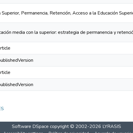
la Superior, Permanencia, Retención, Acceso a la Educación Sup
ucación media con la superior: estrategia de permanencia y retenc
rticle
publishedVersion
rticle
publishedVersion
ES
Software DSpace
copyright © 2002-2026
LYRASIS