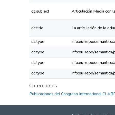
dc.subject
Articulación Media con 
dc.title
La articulación de la ed
dc.type
info:eu-repo/semantics/a
dc.type
info:eu-repo/semantics/
dc.type
info:eu-repo/semantics/a
dc.type
info:eu-repo/semantics/
Colecciones
Publicaciones del Congreso Internacional CLAB