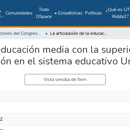
Todo
¿Qué es UT
Comunidades
Estadísticas
Políticas
DSpace
Ridda2?
Publicaciones del Congreso Internacional CLABES
La articulación de la educación media con la superior: estrategia de permanencia y retención en el sistema educativo Uniminuto
educación media con la superi
ión en el sistema educativo U
Vista sencilla de ítem
9Z