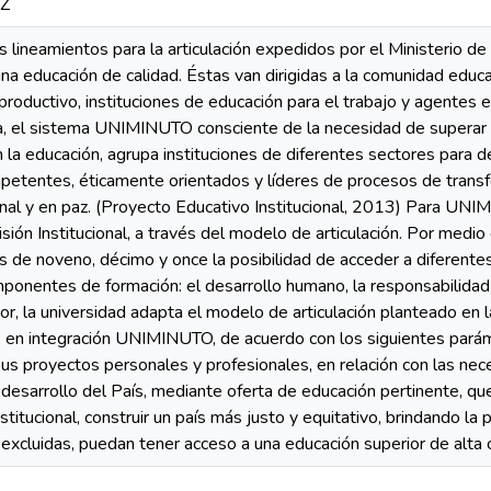
9Z
s lineamientos para la articulación expedidos por el Ministerio 
una educación de calidad. Éstas van dirigidas a la comunidad educat
roductivo, instituciones de educación para el trabajo y agentes es
a, el sistema UNIMINUTO consciente de la necesidad de superar las
la educación, agrupa instituciones de diferentes sectores para 
tentes, éticamente orientados y líderes de procesos de transfo
ternal y en paz. (Proyecto Educativo Institucional, 2013) Para UN
sión Institucional, a través del modelo de articulación. Por medio 
s de noveno, décimo y once la posibilidad de acceder a diferente
ponentes de formación: el desarrollo humano, la responsabilidad
rior, la universidad adapta el modelo de articulación planteado en
s en integración UNIMINUTO, de acuerdo con los siguientes pará
sus proyectos personales y profesionales, en relación con las ne
al desarrollo del País, mediante oferta de educación pertinente, qu
stitucional, construir un país más justo y equitativo, brindando la
excluidas, puedan tener acceso a una educación superior de alta c