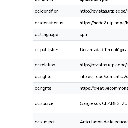
dc.identifier
http://revistas.utp.ac.p
dc.identifier.uri
https://ridda2.utp.ac.
dc.language
spa
dc.publisher
Universidad Tecnológic
dc.relation
http://revistas.utp.ac.p
dc.rights
info:eu-repo/semantics
dc.rights
https://creativecommons
dc.source
Congresos CLABES; 201
dc.subject
Articulación de la educa