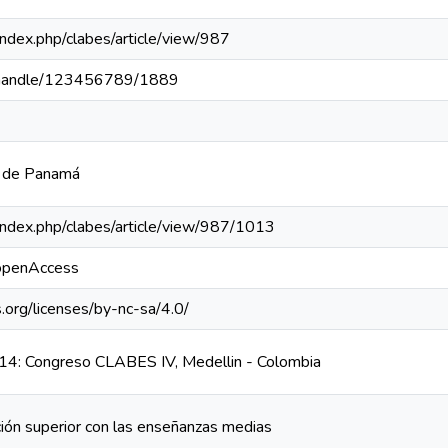
a/index.php/clabes/article/view/987
pa/handle/123456789/1889
a de Panamá
a/index.php/clabes/article/view/987/1013
/openAccess
.org/licenses/by-nc-sa/4.0/
4: Congreso CLABES IV, Medellin - Colombia
ción superior con las enseñanzas medias