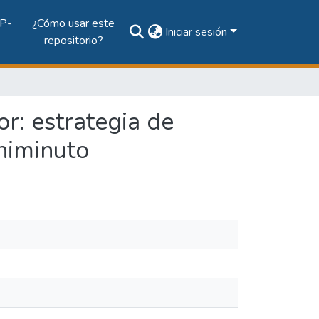
P-
¿Cómo usar este
Iniciar sesión
repositorio?
or: estrategia de
niminuto