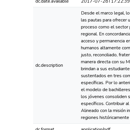
dc.date.available
2017-07-28T17:22:3
Desde el marco legal, lo
las pautas para ofrecer 
proceso como el sector p
regional. En concordanci
acceso y permanencia en 
humanos altamente compe
justo, reconciliado, fra
manera directa con su Mi
dc.description
brindan a sus estudiante
sustentados en tres com
específicas. Por lo ante
el modelo de bachillere
los jóvenes consoliden 
específicos. Contribuir 
Alineado con la misión in
regiones históricamente 
dc.format
application/pdf