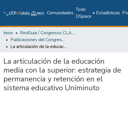
Todo
Comunidades
Estadísticas
Pol
DSpace
Inicio
RedGuia / Congresos CLABES
Publicaciones del Congreso Internacional CLABES
La articulación de la educación media con la superior: estrategia de permanencia y retención en el sistema educativo Uniminuto
La articulación de la educación
media con la superior: estrategia de
permanencia y retención en el
sistema educativo Uniminuto