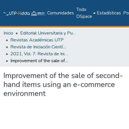
Todo
Comunidades
Estadísticas
Pol
DSpace
Inicio
Editorial Universitaria y Publicaciones Seriadas
Revistas Académicas UTP
Revista de Iniciación Científica
2021, Vol. 7: Revista de Iniciación Científica, Edición Especial
Improvement of the sale of second-hand items using an e-commerce environment
Improvement of the sale of second-
hand items using an e-commerce
environment