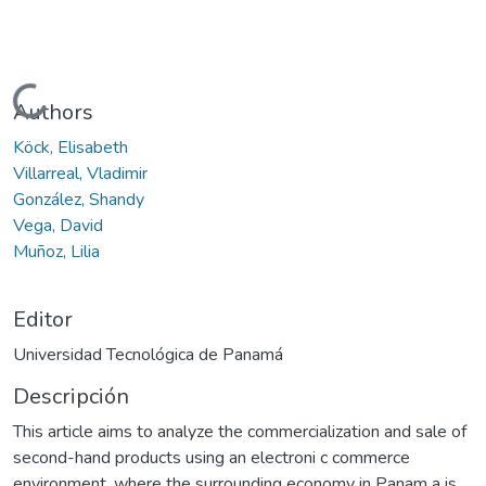
Cargando...
Authors
Köck, Elisabeth
Villarreal, Vladimir
González, Shandy
Vega, David
Muñoz, Lilia
Editor
Universidad Tecnológica de Panamá
Descripción
This article aims to analyze the commercialization and sale of
second-hand products using an electroni c commerce
environment, where the surrounding economy in Panam a is