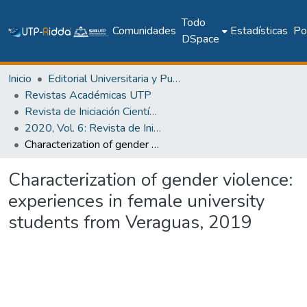
Todo
Comunidades
Estadísticas
Pol
DSpace
Inicio
Editorial Universitaria y Publicaciones Seriadas
Revistas Académicas UTP
Revista de Iniciación Científica
2020, Vol. 6: Revista de Iniciación Científica, Edición Especial
Characterization of gender violence: experiences in female university students from Veraguas, 2019
Characterization of gender violence:
experiences in female university
students from Veraguas, 2019