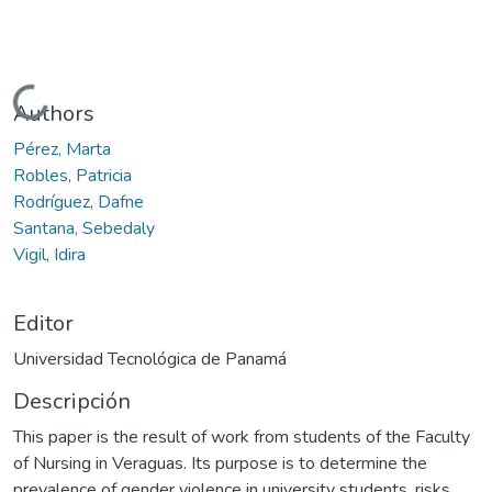
Cargando...
Authors
Pérez, Marta
Robles, Patricia
Rodríguez, Dafne
Santana, Sebedaly
Vigil, Idira
Editor
Universidad Tecnológica de Panamá
Descripción
This paper is the result of work from students of the Faculty
of Nursing in Veraguas. Its purpose is to determine the
prevalence of gender violence in university students, risks,