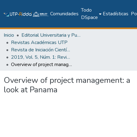
Todo
Comunidades
Estadísticas
Pol
DSpace
Inicio
Editorial Universitaria y Publicaciones Seriadas
Revistas Académicas UTP
Revista de Iniciación Científica
2019, Vol. 5, Núm. 1: Revista de Iniciación Científica
Overview of project management: a look at Panama
Overview of project management: a
look at Panama