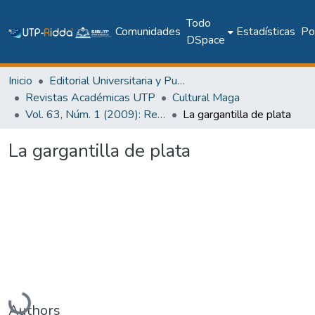
Todo
Comunidades
Estadísticas
Pol
DSpace
Inicio
Editorial Universitaria y Publicaciones Seriadas
Revistas Académicas UTP
Cultural Maga
Vol. 63, Núm. 1 (2009): Revista Maga
La gargantilla de plata
La gargantilla de plata
Cargando...
Authors