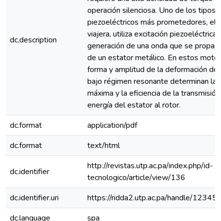
operación silenciosa. Uno de los tipos
piezoeléctricos más prometedores, el 
viajera, utiliza excitación piezoeléctrica 
dc.description
generación de una onda que se propaga
de un estator metálico. En estos motor
forma y amplitud de la deformación del
bajo régimen resonante determinan la 
máxima y la eficiencia de la transmisión
energía del estator al rotor.
dc.format
application/pdf
dc.format
text/html
http://revistas.utp.ac.pa/index.php/id-
dc.identifier
tecnologico/article/view/136
dc.identifier.uri
https://ridda2.utp.ac.pa/handle/123
dc.language
spa