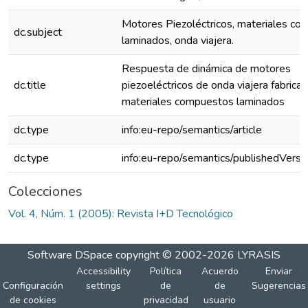
Motores Piezoléctricos, materiales c
dc.subject
laminados, onda viajera.
Respuesta de dinámica de motores
dc.title
piezoeléctricos de onda viajera fabrica
materiales compuestos laminados
dc.type
info:eu-repo/semantics/article
dc.type
info:eu-repo/semantics/publishedVersi
Colecciones
Vol. 4, Núm. 1 (2005): Revista I+D Tecnológico
Software DSpace
copyright © 2002-2026
LYRASIS
Accessibility
Política
Acuerdo
Enviar
Configuración
settings
de
de
Sugerencias
de cookies
privacidad
usuario