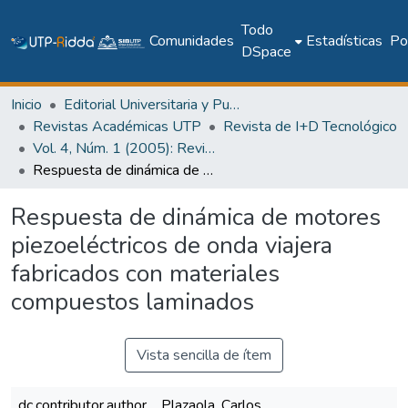
Todo
Comunidades
Estadísticas
Pol
DSpace
Inicio
Editorial Universitaria y Publicaciones Seriadas
Revistas Académicas UTP
Revista de I+D Tecnológico
Vol. 4, Núm. 1 (2005): Revista I+D Tecnológico
Respuesta de dinámica de motores piezoeléctricos de onda viajera fabricados con materiales compuestos laminados
Respuesta de dinámica de motores
piezoeléctricos de onda viajera
fabricados con materiales
compuestos laminados
Vista sencilla de ítem
dc.contributor.author
Plazaola, Carlos