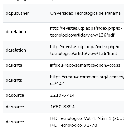
dc.publisher
Universidad Tecnológica de Panamá
http://revistas.utp.ac.pa/index.php/id-
dc.relation
tecnologico/article/view/136/pdf
http://revistas.utp.ac.pa/index.php/id-
dc.relation
tecnologico/article/view/136/html
dc.rights
info:eu-repo/semantics/openAccess
https://creativecommons.org/licenses/
dc.rights
sa/4.0/
dc.source
2219-6714
dc.source
1680-8894
I+D Tecnológico; Vol. 4, Núm. 1 (2005)
dc.source
I+D Tecnológico; 71-78