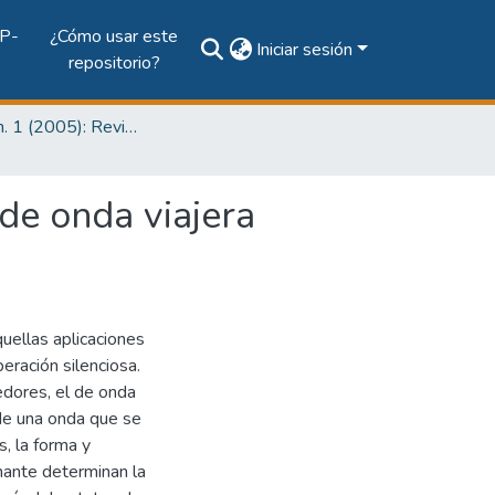
P-
¿Cómo usar este
Iniciar sesión
repositorio?
Vol. 4, Núm. 1 (2005): Revista I+D Tecnológico
de onda viajera
uellas aplicaciones
eración silenciosa.
dores, el de onda
n de una onda que se
, la forma y
nante determinan la