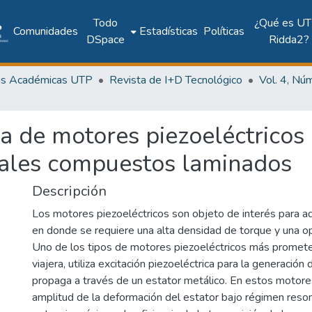
Todo
¿Qué es UT
Comunidades
Estadísticas
Políticas
DSpace
Ridda2?
as Académicas UTP
Revista de I+D Tecnológico
 de motores piezoeléctricos 
iales compuestos laminados
Descripción
Los motores piezoeléctricos son objeto de interés para aq
en donde se requiere una alta densidad de torque y una op
Uno de los tipos de motores piezoeléctricos más promete
viajera, utiliza excitación piezoeléctrica para la generació
propaga a través de un estator metálico. En estos motores
amplitud de la deformación del estator bajo régimen reso