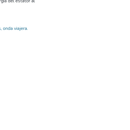
gía del estator al
 onda viajera.