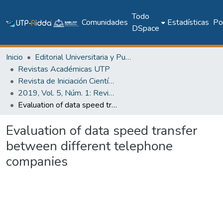
Todo
Comunidades
Estadísticas
Pol
DSpace
Inicio
Editorial Universitaria y Publicaciones Seriadas
Revistas Académicas UTP
Revista de Iniciación Científica
2019, Vol. 5, Núm. 1: Revista de Iniciación Científica
Evaluation of data speed transfer between different telephone companies
Evaluation of data speed transfer
between different telephone
companies