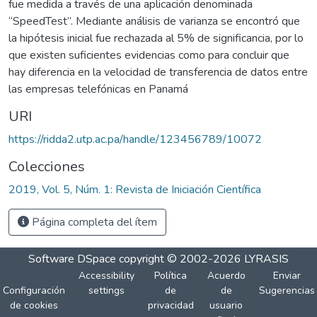
fue medida a través de una aplicación denominada
“SpeedTest”. Mediante análisis de varianza se encontró que
la hipótesis inicial fue rechazada al 5% de significancia, por lo
que existen suficientes evidencias como para concluir que
hay diferencia en la velocidad de transferencia de datos entre
las empresas telefónicas en Panamá
URI
https://ridda2.utp.ac.pa/handle/123456789/10072
Colecciones
2019, Vol. 5, Núm. 1: Revista de Iniciación Científica
Página completa del ítem
Software DSpace
copyright © 2002-2026
LYRASIS
Accessibility
Política
Acuerdo
Enviar
Configuración
settings
de
de
Sugerencias
de cookies
privacidad
usuario