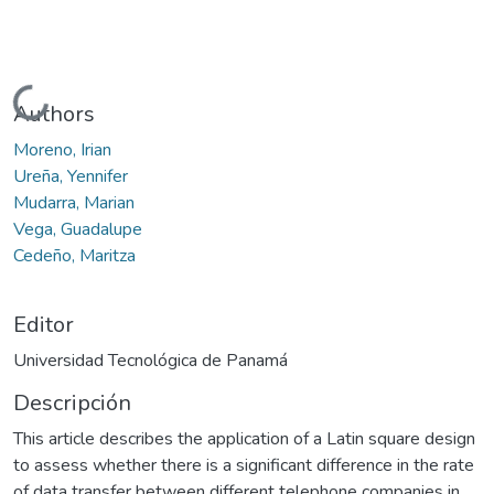
Cargando...
Authors
Moreno, Irian
Ureña, Yennifer
Mudarra, Marian
Vega, Guadalupe
Cedeño, Maritza
Editor
Universidad Tecnológica de Panamá
Descripción
This article describes the application of a Latin square design
to assess whether there is a significant difference in the rate
of data transfer between different telephone companies in